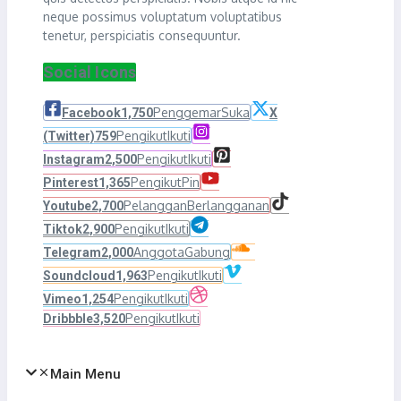
neque possimus voluptatum voluptatibus
tenetur, perspiciatis consequuntur.
Social Icons
Penggemar
Suka
Facebook
1,750
X
Pengikut
Ikuti
(Twitter)
759
Pengikut
Ikuti
Instagram
2,500
Pengikut
Pin
Pinterest
1,365
Pelanggan
Berlangganan
Youtube
2,700
Pengikut
Ikuti
Tiktok
2,900
Anggota
Gabung
Telegram
2,000
Pengikut
Ikuti
Soundcloud
1,963
Pengikut
Ikuti
Vimeo
1,254
Pengikut
Ikuti
Dribbble
3,520
Main Menu