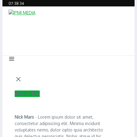
07:38:34
About Me
Nick Mars
- Lorem ipsum dolor sit amet,
consectetur adipisicing elit. Minima incidunt
voluptates nemo, dolor optio quia architecto
quis delectus perspiciatis. Nobis atque id hic