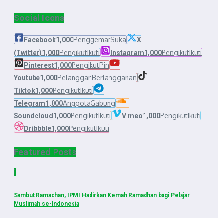
Social Icons
Penggemar
Suka
Facebook
1,000
X
Pengikut
Ikuti
Pengikut
Ikuti
(Twitter)
1,000
Instagram
1,000
Pengikut
Pin
Pinterest
1,000
Pelanggan
Berlangganan
Youtube
1,000
Pengikut
Ikuti
Tiktok
1,000
Anggota
Gabung
Telegram
1,000
Pengikut
Ikuti
Pengikut
Ikuti
Soundcloud
1,000
Vimeo
1,000
Pengikut
Ikuti
Dribbble
1,000
Featured Posts
1
Sambut Ramadhan, IPMI Hadirkan Kemah Ramadhan bagi Pelajar
Muslimah se-Indonesia