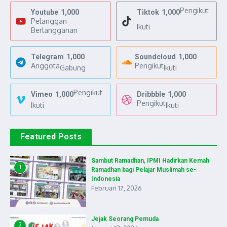
Pengikut
Youtube
1,000
Tiktok
1,000
Pelanggan
Ikuti
Berlangganan
Telegram
1,000
Soundcloud
1,000
Anggota
Pengikut
Gabung
Ikuti
Pengikut
Vimeo
1,000
Dribbble
1,000
Pengikut
Ikuti
Ikuti
Featured Posts
Sambut Ramadhan, IPMI Hadirkan Kemah
1
Ramadhan bagi Pelajar Muslimah se-
Indonesia
Februari 17, 2026
Jejak Seorang Pemuda
2