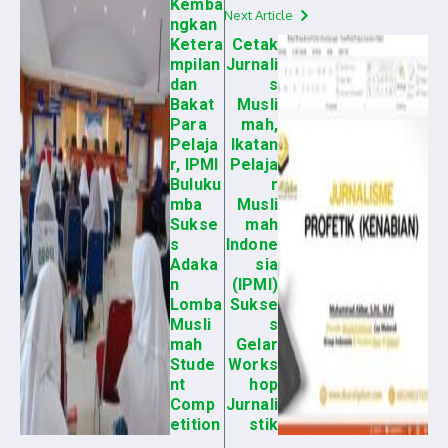
Kemba
Next Article
ngkan
Ketera
Cetak
mpilan
Jurnali
dan
s
Bakat
Musli
Para
mah,
Pelaja
Ikatan
r, IPMI
Pelaja
Buluku
r
mba
Musli
Sukse
mah
s
Indone
Adaka
sia
n
(IPMI)
Lomba
Sukse
Musli
s
mah
Gelar
Stude
Works
nt
hop
Comp
Jurnali
etition
stik