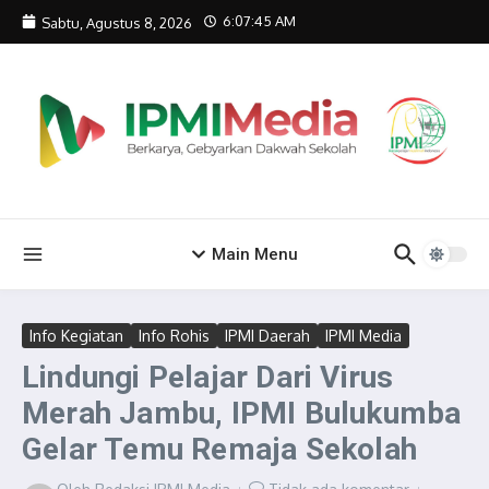
Lewati ke konten
6:07:46 AM
Sabtu, Agustus 8, 2026
Main Menu
Info Kegiatan
Info Rohis
IPMI Daerah
IPMI Media
Lindungi Pelajar Dari Virus
Merah Jambu, IPMI Bulukumba
Gelar Temu Remaja Sekolah