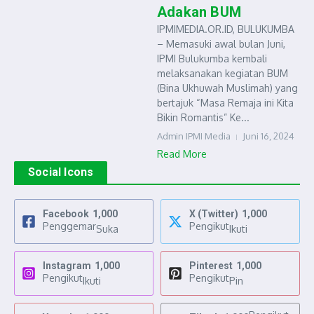
Adakan BUM
IPMIMEDIA.OR.ID, BULUKUMBA
– Memasuki awal bulan Juni,
IPMI Bulukumba kembali
melaksanakan kegiatan BUM
(Bina Ukhuwah Muslimah) yang
bertajuk “Masa Remaja ini Kita
Bikin Romantis” Ke...
Admin IPMI Media
Juni 16, 2024
Read More
Social Icons
Facebook
1,000
X (Twitter)
1,000
Penggemar
Pengikut
Suka
Ikuti
Instagram
1,000
Pinterest
1,000
Pengikut
Pengikut
Ikuti
Pin