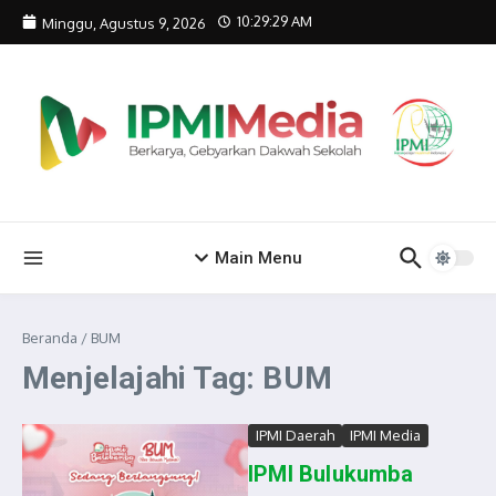
Lewati ke konten
10:29:29 AM
Minggu, Agustus 9, 2026
Main Menu
Beranda
/
BUM
Menjelajahi Tag: BUM
IPMI Daerah
IPMI Media
IPMI Bulukumba