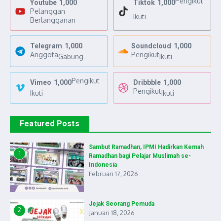
Pengikut
Youtube
1,000
Tiktok
1,000
Pelanggan
Ikuti
Berlangganan
Telegram
1,000
Soundcloud
1,000
Anggota
Pengikut
Gabung
Ikuti
Pengikut
Vimeo
1,000
Dribbble
1,000
Pengikut
Ikuti
Ikuti
Featured Posts
Sambut Ramadhan, IPMI Hadirkan Kemah
1
Ramadhan bagi Pelajar Muslimah se-
Indonesia
Februari 17, 2026
Jejak Seorang Pemuda
2
Januari 18, 2026