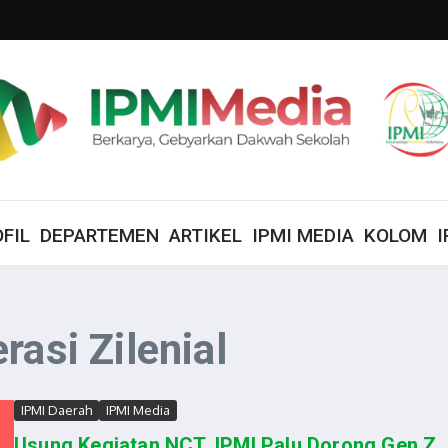
FIL
DEPARTEMEN
ARTIKEL
IPMI MEDIA
KOLOM
I
rasi Zilenial
IPMI Daerah
IPMI Media
Usung Kegiatan NCT, IPMI Palu Dorong Gen Z