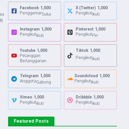
Facebook
1,000
X (Twitter)
1,000
Penggemar
Pengikut
Suka
Ikuti
ini
I)
Instagram
1,000
Pinterest
1,000
Pengikut
Pengikut
Ikuti
Pin
Youtube
1,000
Tiktok
1,000
Pelanggan
Pengikut
Ikuti
Berlangganan
Telegram
1,000
Soundcloud
1,000
Anggota
Pengikut
Gabung
Ikuti
Vimeo
1,000
Dribbble
1,000
Pengikut
Pengikut
Ikuti
Ikuti
Featured Posts