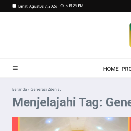
Lewati ke konten
6:15:29 PM
Jumat, Agustus 7, 2026
HOME
PRO
Beranda
/
Generasi Zilenial
Menjelajahi Tag: Gene