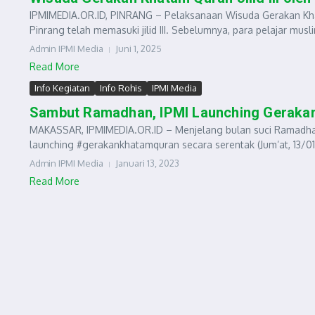
IPMIMEDIA.OR.ID, PINRANG – Pelaksanaan Wisuda Gerakan Khat
Pinrang telah memasuki jilid III. Sebelumnya, para pelajar musli
Admin IPMI Media
Juni 1, 2025
Read More
Info Kegiatan
Info Rohis
IPMI Media
Sambut Ramadhan, IPMI Launching Gerakan
MAKASSAR, IPMIMEDIA.OR.ID – Menjelang bulan suci Ramadhan,
launching #gerakankhatamquran secara serentak (Jum’at, 13/01/
Admin IPMI Media
Januari 13, 2023
Read More