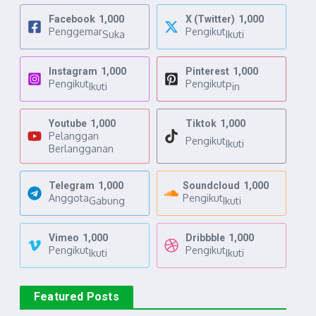
Facebook
1,000
X (Twitter)
1,000
Penggemar
Pengikut
Suka
Ikuti
Instagram
1,000
Pinterest
1,000
Pengikut
Pengikut
Ikuti
Pin
Youtube
1,000
Tiktok
1,000
Pelanggan
Pengikut
Ikuti
Berlangganan
Telegram
1,000
Soundcloud
1,000
Anggota
Pengikut
Gabung
Ikuti
Vimeo
1,000
Dribbble
1,000
Pengikut
Pengikut
Ikuti
Ikuti
Featured Posts