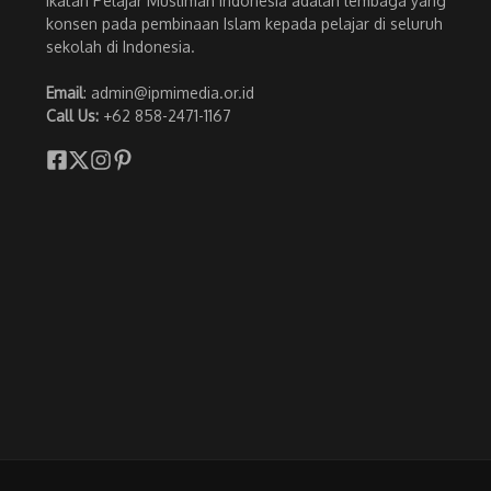
Ikatan Pelajar Muslimah Indonesia adalah lembaga yang
konsen pada pembinaan Islam kepada pelajar di seluruh
sekolah di Indonesia.
Email
: admin@ipmimedia.or.id
Call Us:
+62 858-2471-1167