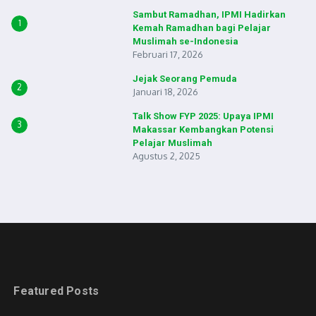
Sambut Ramadhan, IPMI Hadirkan
1
Kemah Ramadhan bagi Pelajar
Muslimah se-Indonesia
Februari 17, 2026
Jejak Seorang Pemuda
2
Januari 18, 2026
Talk Show FYP 2025: Upaya IPMI
3
Makassar Kembangkan Potensi
Pelajar Muslimah
Agustus 2, 2025
Featured Posts