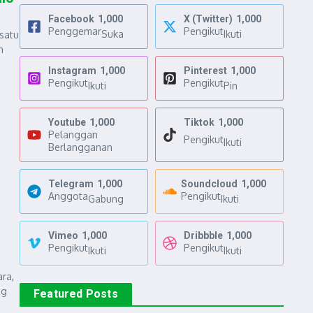
Facebook
1,000
X (Twitter)
1,000
Penggemar
Pengikut
Suka
Ikuti
satu
h
Instagram
1,000
Pinterest
1,000
Pengikut
Pengikut
Ikuti
Pin
Youtube
1,000
Tiktok
1,000
Pelanggan
Pengikut
Ikuti
Berlangganan
Telegram
1,000
Soundcloud
1,000
Anggota
Pengikut
Gabung
Ikuti
Vimeo
1,000
Dribbble
1,000
Pengikut
Pengikut
Ikuti
Ikuti
ra,
ng
Featured Posts