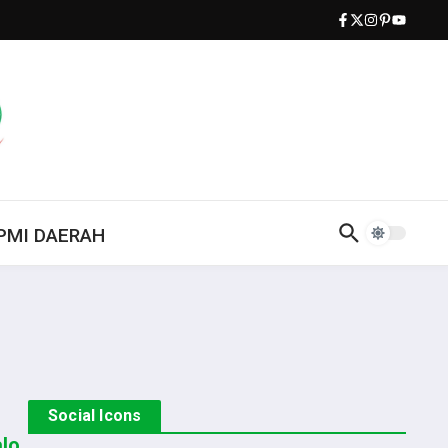
PMI DAERAH
Social Icons
lo