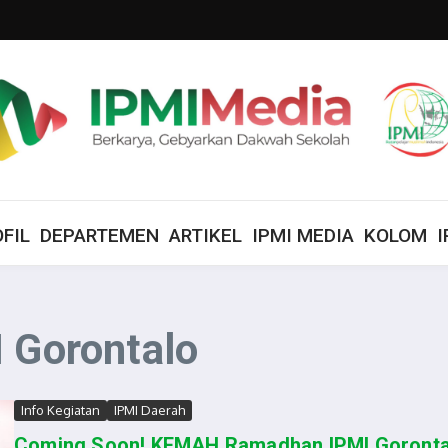
FIL
DEPARTEMEN
ARTIKEL
IPMI MEDIA
KOLOM
I
I Gorontalo
Info Kegiatan
IPMI Daerah
Coming Soon! KEMAH Ramadhan IPMI Goronta