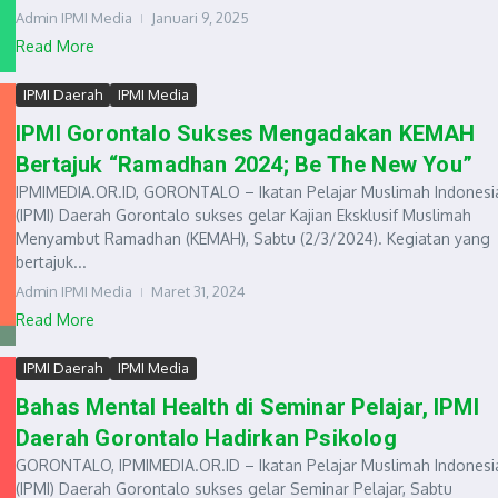
Admin IPMI Media
Januari 9, 2025
Read More
IPMI Daerah
IPMI Media
IPMI Gorontalo Sukses Mengadakan KEMAH
Bertajuk “Ramadhan 2024; Be The New You”
IPMIMEDIA.OR.ID, GORONTALO – Ikatan Pelajar Muslimah Indonesi
(IPMI) Daerah Gorontalo sukses gelar Kajian Eksklusif Muslimah
Menyambut Ramadhan (KEMAH), Sabtu (2/3/2024). Kegiatan yang
bertajuk...
Admin IPMI Media
Maret 31, 2024
Read More
IPMI Daerah
IPMI Media
Bahas Mental Health di Seminar Pelajar, IPMI
Daerah Gorontalo Hadirkan Psikolog
GORONTALO, IPMIMEDIA.OR.ID – Ikatan Pelajar Muslimah Indonesi
(IPMI) Daerah Gorontalo sukses gelar Seminar Pelajar, Sabtu