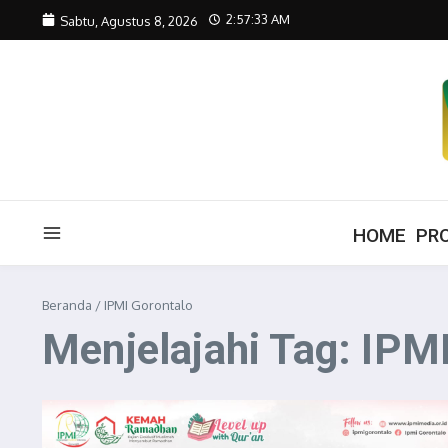
Lewati ke konten
2:57:33 AM
Sabtu, Agustus 8, 2026
HOME
PRO
Beranda
/
IPMI Gorontalo
Menjelajahi Tag: IPM