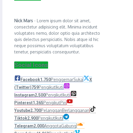
Nick Mars
- Lorem ipsum dolor sit amet,
consectetur adipisicing elit. Minima incidunt
voluptates nemo, dolor optio quia architecto
quis delectus perspiciatis. Nobis atque id hic
neque possimus voluptatum voluptatibus
tenetur, perspiciatis consequuntur.
Social Icons
Penggemar
Suka
Facebook
1,750
X
Pengikut
Ikuti
(Twitter)
759
Pengikut
Ikuti
Instagram
2,500
Pengikut
Pin
Pinterest
1,365
Pelanggan
Berlangganan
Youtube
2,700
Pengikut
Ikuti
Tiktok
2,900
Anggota
Gabung
Telegram
2,000