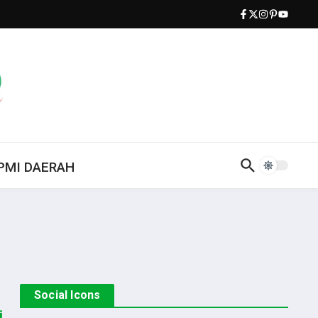
PMI DAERAH
Social Icons
i