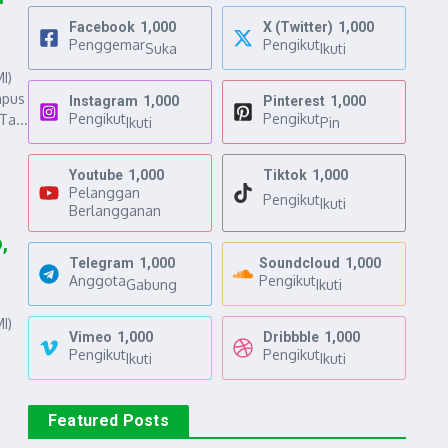
Facebook
1,000
X (Twitter)
1,000
Penggemar
Pengikut
Suka
Ikuti
I)
mpus
Instagram
1,000
Pinterest
1,000
Pengikut
Pengikut
Ta...
Ikuti
Pin
Youtube
1,000
Tiktok
1,000
Pelanggan
Pengikut
Ikuti
Berlangganan
,
Telegram
1,000
Soundcloud
1,000
i
Anggota
Pengikut
Gabung
Ikuti
I)
Vimeo
1,000
Dribbble
1,000
Pengikut
Pengikut
Ikuti
Ikuti
Featured Posts