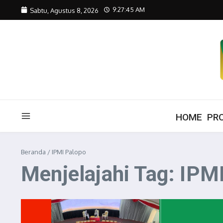
Lewati ke konten
9:27:46 AM
Sabtu, Agustus 8, 2026
HOME
PRO
Beranda
/
IPMI Palopo
Menjelajahi Tag: IPM