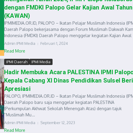
dengan FMDKI Palopo Gelar Kajian Awal Tahun
(KAWAN)
IPMIMEDIA.OR.ID, PALOPO – Ikatan Pelajar Muslimah Indonesia (IPM
Daerah Palopo bekerjasama dengan Forum Muslimah Dakwah Ka
Indonesia (FMDKI) Daerah Palopo menggelar kegiatan Kajian Awal 
Admin IPMI Media
Februari 1, 2024
Read More
IPMI Daerah
IPMI Media
Hadir Membuka Acara PALESTINA IPMI Palopo
Kepala Cabang XI Dinas Pendidikan Sulsel Ber
Apresiasi
PALOPO, IPMIMEDIA.OR.ID – Ikatan Pelajar Muslimah Indonesia (IPM
Daerah Palopo baru saja menggelar kegiatan PALESTINA
(Perkumpulan Akhwat Sekolah Menengah Atas) dengan tajuk
“Muslimah Mu...
Admin IPMI Media
September 12, 2023
Read More