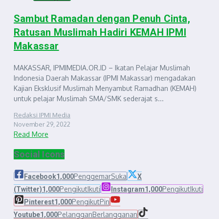
Sambut Ramadan dengan Penuh Cinta,
Ratusan Muslimah Hadiri KEMAH IPMI
Makassar
MAKASSAR, IPMIMEDIA.OR.ID – Ikatan Pelajar Muslimah
Indonesia Daerah Makassar (IPMI Makassar) mengadakan
Kajian Eksklusif Muslimah Menyambut Ramadhan (KEMAH)
untuk pelajar Muslimah SMA/SMK sederajat s...
Redaksi IPMI Media
November 29, 2022
Read More
Social Icons
Penggemar
Suka
Facebook
1,000
X
Pengikut
Ikuti
Pengikut
Ikuti
(Twitter)
1,000
Instagram
1,000
Pengikut
Pin
Pinterest
1,000
Pelanggan
Berlangganan
Youtube
1,000