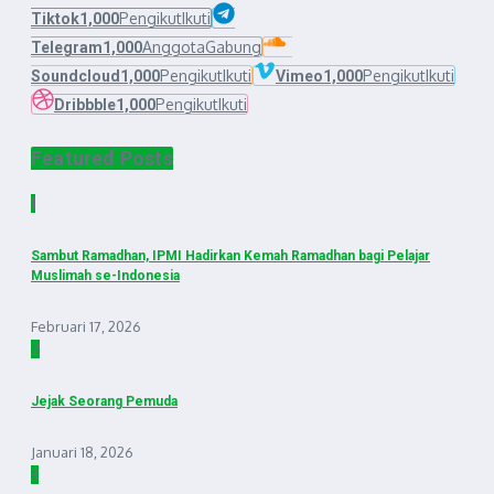
Pengikut
Ikuti
Tiktok
1,000
Anggota
Gabung
Telegram
1,000
Pengikut
Ikuti
Pengikut
Ikuti
Soundcloud
1,000
Vimeo
1,000
Pengikut
Ikuti
Dribbble
1,000
Featured Posts
1
Sambut Ramadhan, IPMI Hadirkan Kemah Ramadhan bagi Pelajar
Muslimah se-Indonesia
Februari 17, 2026
2
Jejak Seorang Pemuda
Januari 18, 2026
3