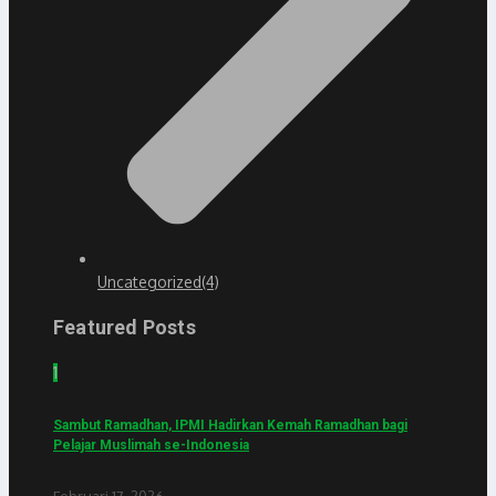
Uncategorized
(4)
Featured Posts
1
Sambut Ramadhan, IPMI Hadirkan Kemah Ramadhan bagi
Pelajar Muslimah se-Indonesia
Februari 17, 2026