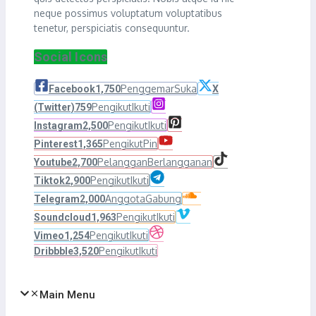
neque possimus voluptatum voluptatibus
tenetur, perspiciatis consequuntur.
Social Icons
Penggemar
Suka
Facebook
1,750
X
Pengikut
Ikuti
(Twitter)
759
Pengikut
Ikuti
Instagram
2,500
Pengikut
Pin
Pinterest
1,365
Pelanggan
Berlangganan
Youtube
2,700
Pengikut
Ikuti
Tiktok
2,900
Anggota
Gabung
Telegram
2,000
Pengikut
Ikuti
Soundcloud
1,963
Pengikut
Ikuti
Vimeo
1,254
Pengikut
Ikuti
Dribbble
3,520
Main Menu