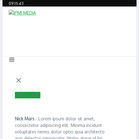
09:15:43
About Me
Nick Mars
- Lorem ipsum dolor sit amet,
consectetur adipisicing elit. Minima incidunt
voluptates nemo, dolor optio quia architecto
quis delectus perspiciatis. Nobis atque id hic