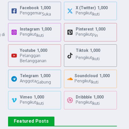
Facebook
1,000
X (Twitter)
1,000
Penggemar
Pengikut
Suka
Ikuti
Instagram
1,000
Pinterest
1,000
Pengikut
Pengikut
 di
Ikuti
Pin
Youtube
1,000
Tiktok
1,000
Pelanggan
Pengikut
Ikuti
Berlangganan
Telegram
1,000
Soundcloud
1,000
Anggota
Pengikut
Gabung
Ikuti
Vimeo
1,000
Dribbble
1,000
Pengikut
Pengikut
Ikuti
Ikuti
Featured Posts