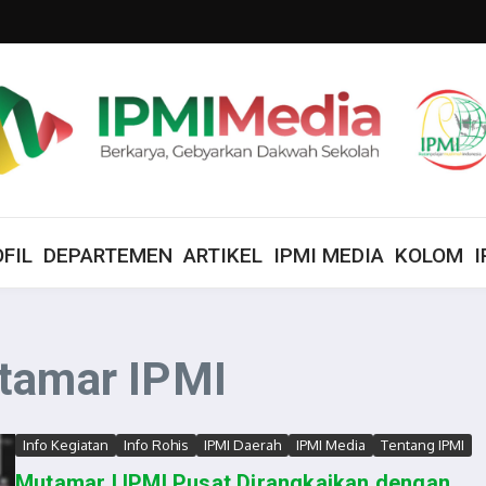
FIL
DEPARTEMEN
ARTIKEL
IPMI MEDIA
KOLOM
I
ktamar IPMI
Info Kegiatan
Info Rohis
IPMI Daerah
IPMI Media
Tentang IPMI
Mutamar I IPMI Pusat Dirangkaikan dengan