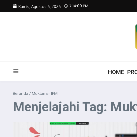
Lewati ke konten
7:14:00 PM
Kamis, Agustus 6, 2026
HOME
PRO
Beranda
/
Muktamar IPMI
Menjelajahi Tag: Mu