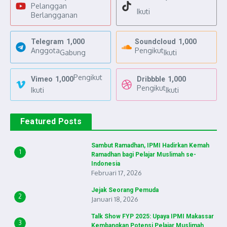
Pelanggan
Ikuti
Berlangganan
Telegram
1,000
Soundcloud
1,000
Anggota
Pengikut
Gabung
Ikuti
Pengikut
Vimeo
1,000
Dribbble
1,000
Pengikut
Ikuti
Ikuti
Featured Posts
Sambut Ramadhan, IPMI Hadirkan Kemah
1
Ramadhan bagi Pelajar Muslimah se-
Indonesia
Februari 17, 2026
Jejak Seorang Pemuda
2
Januari 18, 2026
Talk Show FYP 2025: Upaya IPMI Makassar
3
Kembangkan Potensi Pelajar Muslimah