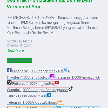
Version of You
IPMIMEDIA.OR.ID, BULUKUMBA – Kembali menggelar event
tahunan, IPMI Bulukumba mengusung kegiatan Seminar
Muslimah Remaja Keren (SEMARAK) yang bertajuk “Unlock
Your Potential : Be the Best V...
Admin IPMI Media
Oktober 15, 2024
Read More
Social Icons
Penggemar
Suka
Facebook
1,000
X
Pengikut
Ikuti
Pengikut
Ikuti
(Twitter)
1,000
Instagram
1,000
Pengikut
Pin
Pinterest
1,000
Pelanggan
Berlangganan
Youtube
1,000
Pengikut
Ikuti
Tiktok
1,000
Anggota
Gabung
Telegram
1,000