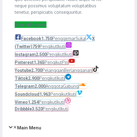
neque possimus voluptatum voluptatibus
tenetur, perspiciatis consequuntur.
Social Icons
Penggemar
Suka
Facebook
1,750
X
Pengikut
Ikuti
(Twitter)
759
Pengikut
Ikuti
Instagram
2,500
Pengikut
Pin
Pinterest
1,365
Pelanggan
Berlangganan
Youtube
2,700
Pengikut
Ikuti
Tiktok
2,900
Anggota
Gabung
Telegram
2,000
Pengikut
Ikuti
Soundcloud
1,963
Pengikut
Ikuti
Vimeo
1,254
Pengikut
Ikuti
Dribbble
3,520
Main Menu