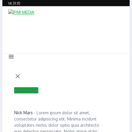
14:31:10
About Me
Nick Mars
- Lorem ipsum dolor sit amet,
consectetur adipisicing elit. Minima incidunt
voluptates nemo, dolor optio quia architecto
quis delectus perspiciatis. Nobis atque id hic