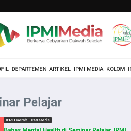
FIL
DEPARTEMEN
ARTIKEL
IPMI MEDIA
KOLOM
I
nar Pelajar
IPMI Daerah
IPMI Media
Bahas Mental Health di Seminar Pelajar, IPMI