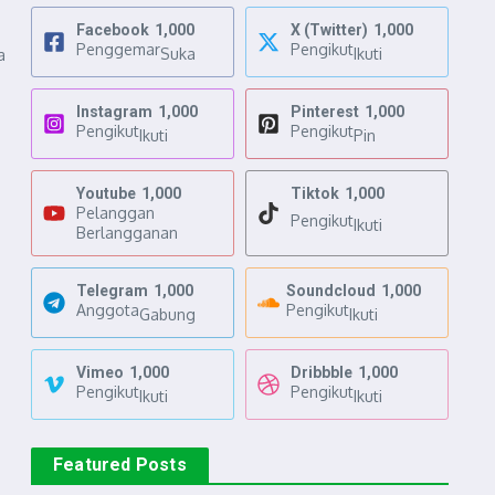
Facebook
1,000
X (Twitter)
1,000
Penggemar
Pengikut
Suka
Ikuti
a
Instagram
1,000
Pinterest
1,000
Pengikut
Pengikut
Ikuti
Pin
Youtube
1,000
Tiktok
1,000
Pelanggan
Pengikut
Ikuti
Berlangganan
Telegram
1,000
Soundcloud
1,000
Anggota
Pengikut
Gabung
Ikuti
Vimeo
1,000
Dribbble
1,000
Pengikut
Pengikut
Ikuti
Ikuti
Featured Posts