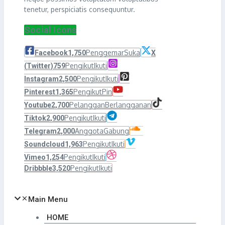
tenetur, perspiciatis consequuntur.
Social Icons
Penggemar
Suka
Facebook
1,750
X
Pengikut
Ikuti
(Twitter)
759
Pengikut
Ikuti
Instagram
2,500
Pengikut
Pin
Pinterest
1,365
Pelanggan
Berlangganan
Youtube
2,700
Pengikut
Ikuti
Tiktok
2,900
Anggota
Gabung
Telegram
2,000
Pengikut
Ikuti
Soundcloud
1,963
Pengikut
Ikuti
Vimeo
1,254
Pengikut
Ikuti
Dribbble
3,520
Main Menu
HOME