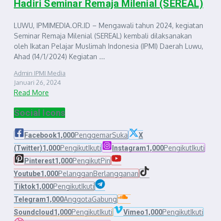
Hadiri Seminar Remaja Milenial (SEREAL)
LUWU, IPMIMEDIA.OR.ID – Mengawali tahun 2024, kegiatan
Seminar Remaja Milenial (SEREAL) kembali dilaksanakan
oleh Ikatan Pelajar Muslimah Indonesia (IPMI) Daerah Luwu,
Ahad (14/1/2024) Kegiatan ...
Admin IPMI Media
Januari 26, 2024
Read More
Social Icons
Penggemar
Suka
Facebook
1,000
X
Pengikut
Ikuti
Pengikut
Ikuti
(Twitter)
1,000
Instagram
1,000
Pengikut
Pin
Pinterest
1,000
Pelanggan
Berlangganan
Youtube
1,000
Pengikut
Ikuti
Tiktok
1,000
Anggota
Gabung
Telegram
1,000
Pengikut
Ikuti
Pengikut
Ikuti
Soundcloud
1,000
Vimeo
1,000