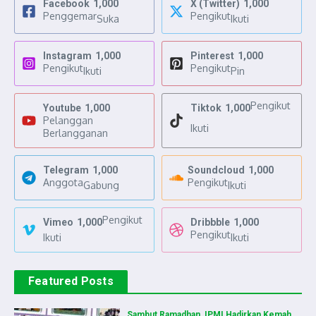
Facebook
1,000
X (Twitter)
1,000
Penggemar
Pengikut
Suka
Ikuti
Instagram
1,000
Pinterest
1,000
Pengikut
Pengikut
Ikuti
Pin
Pengikut
Youtube
1,000
Tiktok
1,000
Pelanggan
Ikuti
Berlangganan
Telegram
1,000
Soundcloud
1,000
Anggota
Pengikut
Gabung
Ikuti
Pengikut
Vimeo
1,000
Dribbble
1,000
Pengikut
Ikuti
Ikuti
Featured Posts
Sambut Ramadhan, IPMI Hadirkan Kemah