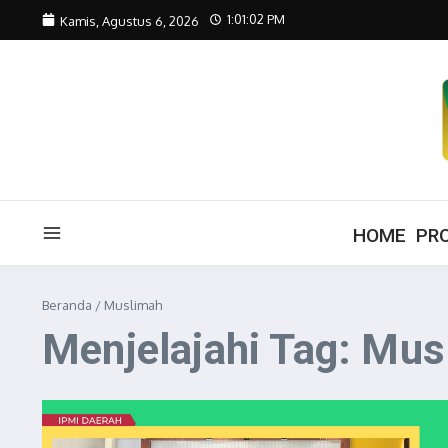
Lewati ke konten
1:01:02 PM
Kamis, Agustus 6, 2026
HOME
PRO
Beranda
/
Muslimah
Menjelajahi Tag: Mus