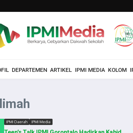
FIL
DEPARTEMEN
ARTIKEL
IPMI MEDIA
KOLOM
I
limah
IPMI Daerah
IPMI Media
Teen’s Talk IPMI Gorontalo Hadirkan Kabid