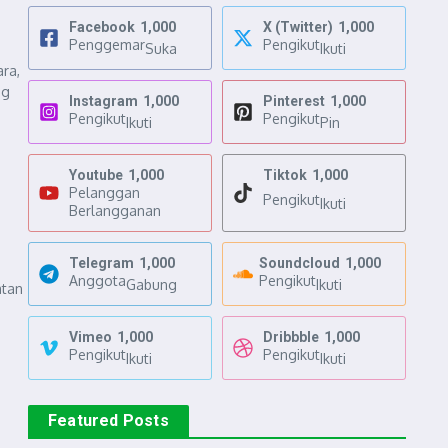
Facebook
1,000
X (Twitter)
1,000
Penggemar
Pengikut
Suka
Ikuti
ra,
ng
Instagram
1,000
Pinterest
1,000
Pengikut
Pengikut
Ikuti
Pin
Youtube
1,000
Tiktok
1,000
Pelanggan
Pengikut
Ikuti
Berlangganan
Telegram
1,000
Soundcloud
1,000
Anggota
Pengikut
Gabung
Ikuti
atan
Vimeo
1,000
Dribbble
1,000
Pengikut
Pengikut
Ikuti
Ikuti
Featured Posts