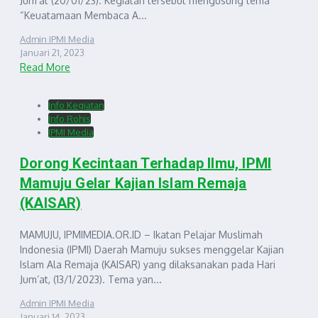
Jum’at (20/01/23). Kegiatan tersebut mengusung tema
“Keuatamaan Membaca A...
Admin IPMI Media
Januari 21, 2023
Read More
Info Kegiatan
Info Rohis
IPMI Media
Dorong Kecintaan Terhadap Ilmu, IPMI
Mamuju Gelar Kajian Islam Remaja
(KAISAR)
MAMUJU, IPMIMEDIA.OR.ID – Ikatan Pelajar Muslimah
Indonesia (IPMI) Daerah Mamuju sukses menggelar Kajian
Islam Ala Remaja (KAISAR) yang dilaksanakan pada Hari
Jum’at, (13/1/2023). Tema yan...
Admin IPMI Media
Januari 14, 2023