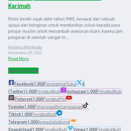
Karimah
Rohis berdiri sejak akhir tahun 1980, berawal dari sebuah
upaya dan keinginan untuk memberikan solusi kepada para
pelajar muslim untuk menambah wawasan Islam, karena jam
pelajaran di sekolah sangat te...
Redaksi IPMI Media
November 29, 2022
Read More
Social Icons
Penggemar
Suka
Facebook
1,000
X
Pengikut
Ikuti
Pengikut
Ikuti
(Twitter)
1,000
Instagram
1,000
Pengikut
Pin
Pinterest
1,000
Pelanggan
Berlangganan
Youtube
1,000
Pengikut
Ikuti
Tiktok
1,000
Anggota
Gabung
Telegram
1,000
Pengikut
Ikuti
Pengikut
Ikuti
Soundcloud
1,000
Vimeo
1,000