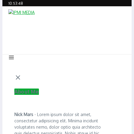
10:53:48
About Me
Nick Mars
- Lorem ipsum dolor sit amet,
consectetur adipisicing elit. Minima incidunt
voluptates nemo, dolor optio quia architecto
quis delectus perspiciatis. Nobis atque id hic