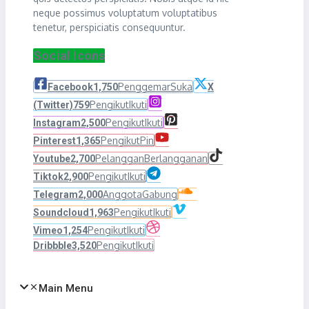
neque possimus voluptatum voluptatibus
tenetur, perspiciatis consequuntur.
Social Icons
Penggemar
Suka
Facebook
1,750
X
Pengikut
Ikuti
(Twitter)
759
Pengikut
Ikuti
Instagram
2,500
Pengikut
Pin
Pinterest
1,365
Pelanggan
Berlangganan
Youtube
2,700
Pengikut
Ikuti
Tiktok
2,900
Anggota
Gabung
Telegram
2,000
Pengikut
Ikuti
Soundcloud
1,963
Pengikut
Ikuti
Vimeo
1,254
Pengikut
Ikuti
Dribbble
3,520
Main Menu