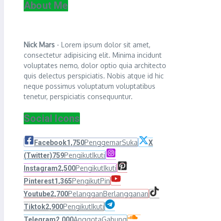
About Me
Nick Mars
- Lorem ipsum dolor sit amet,
consectetur adipisicing elit. Minima incidunt
voluptates nemo, dolor optio quia architecto
quis delectus perspiciatis. Nobis atque id hic
neque possimus voluptatum voluptatibus
tenetur, perspiciatis consequuntur.
Social Icons
Penggemar
Suka
Facebook
1,750
X
Pengikut
Ikuti
(Twitter)
759
Pengikut
Ikuti
Instagram
2,500
Pengikut
Pin
Pinterest
1,365
Pelanggan
Berlangganan
Youtube
2,700
Pengikut
Ikuti
Tiktok
2,900
Anggota
Gabung
Telegram
2,000