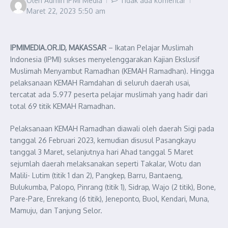
Oleh
Admin IPMI Media
Tidak ada komentar
Maret 22, 2023
5:50 am
IPMIMEDIA.OR.ID, MAKASSAR
– Ikatan Pelajar Muslimah
Indonesia (IPMI) sukses menyelenggarakan Kajian Ekslusif
Muslimah Menyambut Ramadhan (KEMAH Ramadhan). Hingga
pelaksanaan KEMAH Ramdahan di seluruh daerah usai,
tercatat ada 5.977 peserta pelajar muslimah yang hadir dari
total 69 titik KEMAH Ramadhan.
Pelaksanaan KEMAH Ramadhan diawali oleh daerah Sigi pada
tanggal 26 Februari 2023, kemudian disusul Pasangkayu
tanggal 3 Maret, selanjutnya hari Ahad tanggal 5 Maret
sejumlah daerah melaksanakan seperti Takalar, Wotu dan
Malili- Lutim (titik 1 dan 2), Pangkep, Barru, Bantaeng,
Bulukumba, Palopo, Pinrang (titik 1), Sidrap, Wajo (2 titik), Bone,
Pare-Pare, Enrekang (6 titik), Jeneponto, Buol, Kendari, Muna,
Mamuju, dan Tanjung Selor.