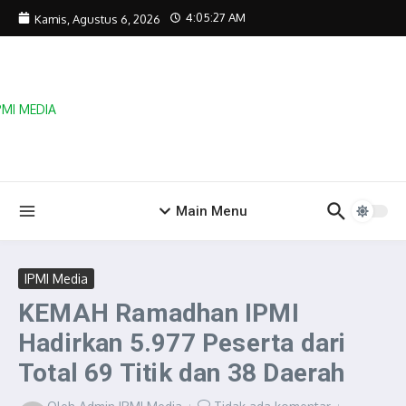
Lewati ke konten
4:05:27 AM
Kamis, Agustus 6, 2026
Main Menu
IPMI Media
KEMAH Ramadhan IPMI
Hadirkan 5.977 Peserta dari
Total 69 Titik dan 38 Daerah