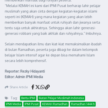
memberikan manfaat bagi ruhiyah peserta.
“Melalui KEMAH ini kami dari IPMI Pusat berharap lahir pelajar
muslimah yang akan cinta dengan kegiatan-kegiatan islami
seperti ini (KEMAH) yang mana kegiatan yang akan lebih
memberikan banyak manfaat untuk ruhiyah dan jiwanya serta
tentu saja untuk akhiratnya. Sehingga akan lahir generasi-
generasi robbani yang baik akhlak dan ruhiyahnya.” Imbuhnya.
Selain mendapatkan ilmu dan kiat-kiat memaksimalkan ibadah
di bulan Ramadhan, peserta juga dibagi ke dalam kelompok
belajar Islam intensif agar ke depan bisa memahami Islam
secara lebih komprehensif.
Reporter: Rezky Hidayanti
Editor: Admin IPMI Media
Share Article
Tag:
Berita IPMI
Ikatan Pelajar Muslimah Indonesia
IPMI Media
IPMI Pusat
KEMAH Ramadhan
Ramadhan 1444 h