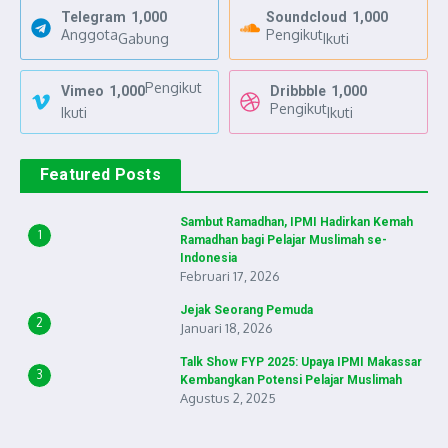
Telegram
1,000
Soundcloud
1,000
Anggota
Pengikut
Gabung
Ikuti
Pengikut
Vimeo
1,000
Dribbble
1,000
Pengikut
Ikuti
Ikuti
Featured Posts
Sambut Ramadhan, IPMI Hadirkan Kemah
1
Ramadhan bagi Pelajar Muslimah se-
Indonesia
Februari 17, 2026
Jejak Seorang Pemuda
2
Januari 18, 2026
Talk Show FYP 2025: Upaya IPMI Makassar
3
Kembangkan Potensi Pelajar Muslimah
Agustus 2, 2025