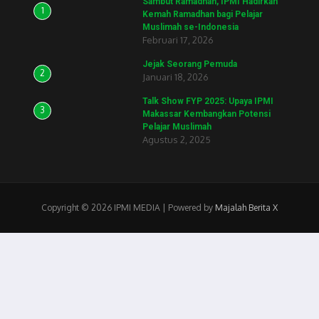
Sambut Ramadhan, IPMI Hadirkan
1
Kemah Ramadhan bagi Pelajar
Muslimah se-Indonesia
Februari 17, 2026
Jejak Seorang Pemuda
2
Januari 18, 2026
Talk Show FYP 2025: Upaya IPMI
3
Makassar Kembangkan Potensi
Pelajar Muslimah
Agustus 2, 2025
Copyright © 2026 IPMI MEDIA | Powered by
Majalah Berita X