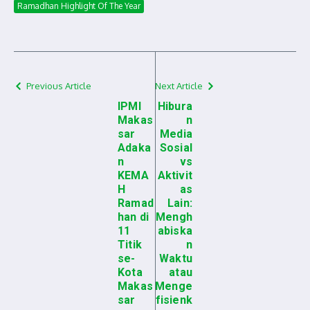
Ramadhan Highlight Of The Year
Previous Article
Next Article
IPMI
Hibura
Makas
n
sar
Media
Adaka
Sosial
n
vs
KEMA
Aktivit
H
as
Ramad
Lain:
han di
Mengh
11
abiska
Titik
n
se-
Waktu
Kota
atau
Makas
Menge
sar
fisienk