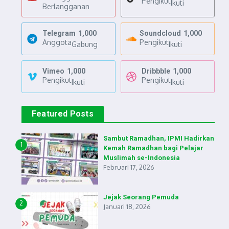
Pengikut
Ikuti
Berlangganan
Telegram
1,000
Soundcloud
1,000
Anggota
Pengikut
Gabung
Ikuti
Vimeo
1,000
Dribbble
1,000
Pengikut
Pengikut
Ikuti
Ikuti
Featured Posts
Sambut Ramadhan, IPMI Hadirkan
1
Kemah Ramadhan bagi Pelajar
Muslimah se-Indonesia
Februari 17, 2026
Jejak Seorang Pemuda
2
Januari 18, 2026