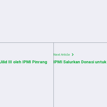
Next Article
id III oleh IPMI Pinrang
IPMI Salurkan Donasi untuk 