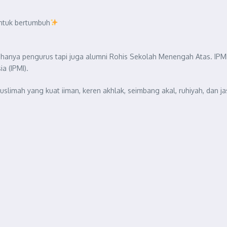
ntuk bertumbuh
k hanya pengurus tapi juga alumni Rohis Sekolah Menengah Atas. I
a (IPMI).
uslimah yang kuat iiman, keren akhlak, seimbang akal, ruhiyah, dan jas