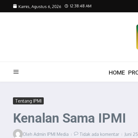
Lewati ke konten
12:38:49 AM
Kamis, Agustus 6, 2026
HOME
PRO
Tentang IPMI
Kenalan Sama IPMI
Oleh
Admin IPMI Media
Tidak ada komentar
Juni 2