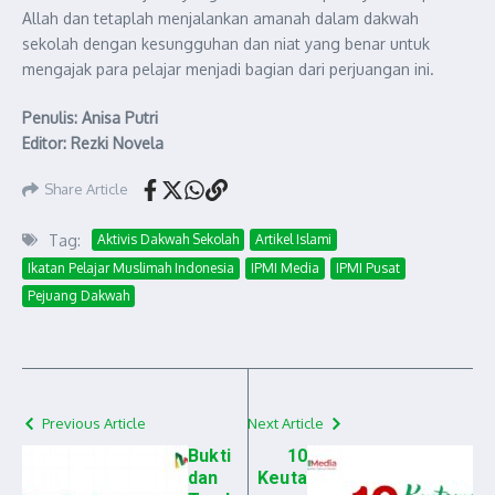
Allah dan tetaplah menjalankan amanah dalam dakwah
sekolah dengan kesungguhan dan niat yang benar untuk
mengajak para pelajar menjadi bagian dari perjuangan ini.
Penulis: Anisa Putri
Editor: Rezki Novela
Share Article
Tag:
Aktivis Dakwah Sekolah
Artikel Islami
Ikatan Pelajar Muslimah Indonesia
IPMI Media
IPMI Pusat
Pejuang Dakwah
Previous Article
Next Article
Bukti
10
dan
Keuta