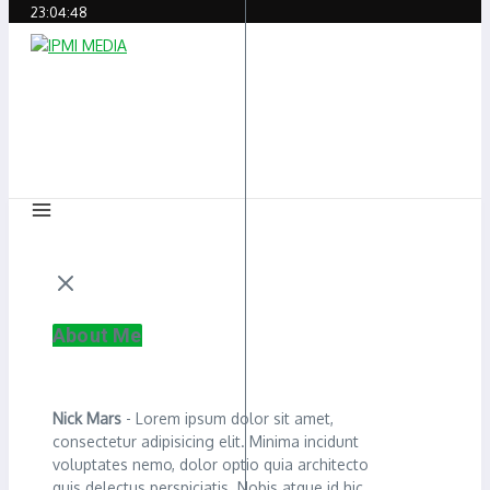
23:04:48
About Me
Nick Mars
- Lorem ipsum dolor sit amet,
consectetur adipisicing elit. Minima incidunt
voluptates nemo, dolor optio quia architecto
quis delectus perspiciatis. Nobis atque id hic