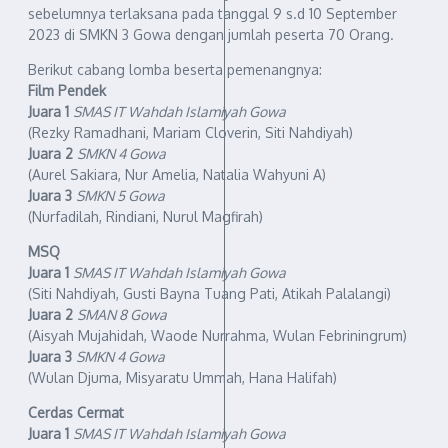
sebelumnya terlaksana pada tanggal 9 s.d 10 September
2023 di SMKN 3 Gowa dengan jumlah peserta 70 Orang.
Berikut cabang lomba beserta pemenangnya:
Film Pendek
Juara 1
SMAS IT Wahdah Islamiyah Gowa
(Rezky Ramadhani, Mariam Cloverin, Siti Nahdiyah)
Juara 2
SMKN 4 Gowa
(Aurel Sakiara, Nur Amelia, Natalia Wahyuni A)
Juara 3
SMKN 5 Gowa
(Nurfadilah, Rindiani, Nurul Magfirah)
MSQ
Juara 1
SMAS IT Wahdah Islamiyah Gowa
(Siti Nahdiyah, Gusti Bayna Tuang Pati, Atikah Palalangi)
Juara 2
SMAN 8 Gowa
(Aisyah Mujahidah, Waode Nurrahma, Wulan Febriningrum)
Juara 3
SMKN 4 Gowa
(Wulan Djuma, Misyaratu Ummah, Hana Halifah)
Cerdas Cermat
Juara 1
SMAS IT Wahdah Islamiyah Gowa