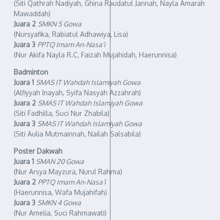
(Siti Qathrah Nadiyah, Ghina Raudatul Jannah, Nayla Amarah
Mawaddah)
Juara 2
SMKN 5 Gowa
(Nursyafika, Rabiatul Adhawiya, Lisa)
Juara 3
PPTQ Imam An-Nasa’i
(Nur Akifa Nayla R.C, Faizah Mujahidah, Haerunnisa)
Badminton
Juara 1
SMAS IT Wahdah Islamiyah Gowa
(Alfiyyah Inayah, Syifa Nasyah Azzahrah)
Juara 2
SMAS IT Wahdah Islamiyah Gowa
(Siti Fadhilla, Suci Nur Zhabila)
Juara 3
SMAS IT Wahdah Islamiyah Gowa
(Siti Aulia Mutmainnah, Nailah Salsabila)
Poster Dakwah
Juara 1
SMAN 20 Gowa
(Nur Arsya Mayzura, Nurul Rahma)
Juara 2
PPTQ Imam An-Nasa’i
(Haerunnisa, Wafa Mujahifah)
Juara 3
SMKN 4 Gowa
(Nur Amelia, Suci Rahmawati)