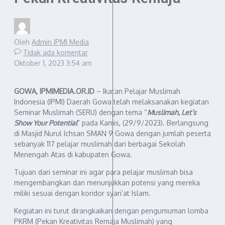
Oleh
Admin IPMI Media
Tidak ada komentar
Oktober 1, 2023
3:54 am
GOWA, IPMIMEDIA.OR.ID
– Ikatan Pelajar Muslimah
Indonesia (IPMI) Daerah Gowa telah melaksanakan kegiatan
Seminar Muslimah (SERU) dengan tema “
Muslimah, Let’s
Show Your Potential
” pada Kamis, (29/9/2023). Berlangsung
di Masjid Nurul Ichsan SMAN 9 Gowa dengan jumlah peserta
sebanyak 117 pelajar muslimah dari berbagai Sekolah
Menengah Atas di kabupaten Gowa.
Tujuan dari seminar ini agar para pelajar muslimah bisa
mengembangkan dan menunjukkan potensi yang mereka
miliki sesuai dengan koridor syari’at Islam.
Kegiatan ini turut dirangkaikan dengan pengumuman lomba
PKRM (Pekan Kreativitas Remaja Muslimah) yang