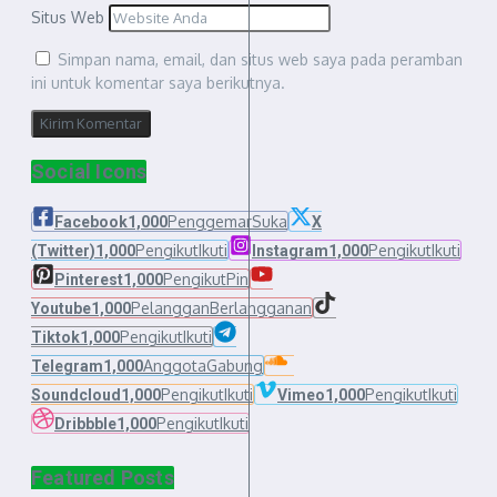
Situs Web
Simpan nama, email, dan situs web saya pada peramban
ini untuk komentar saya berikutnya.
Social Icons
Penggemar
Suka
Facebook
1,000
X
Pengikut
Ikuti
Pengikut
Ikuti
(Twitter)
1,000
Instagram
1,000
Pengikut
Pin
Pinterest
1,000
Pelanggan
Berlangganan
Youtube
1,000
Pengikut
Ikuti
Tiktok
1,000
Anggota
Gabung
Telegram
1,000
Pengikut
Ikuti
Pengikut
Ikuti
Soundcloud
1,000
Vimeo
1,000
Pengikut
Ikuti
Dribbble
1,000
Featured Posts