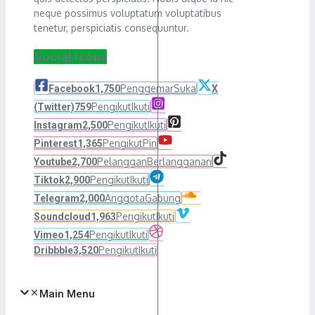
neque possimus voluptatum voluptatibus
tenetur, perspiciatis consequuntur.
Social Icons
Penggemar
Suka
Facebook
1,750
X
Pengikut
Ikuti
(Twitter)
759
Pengikut
Ikuti
Instagram
2,500
Pengikut
Pin
Pinterest
1,365
Pelanggan
Berlangganan
Youtube
2,700
Pengikut
Ikuti
Tiktok
2,900
Anggota
Gabung
Telegram
2,000
Pengikut
Ikuti
Soundcloud
1,963
Pengikut
Ikuti
Vimeo
1,254
Pengikut
Ikuti
Dribbble
3,520
Main Menu