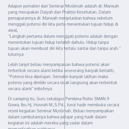
Adapun pemateri dari Seminar Muslimah adalah dr. Marwah
yang merupakan Daiyah dan Praktisi Kesehatan. Dalam
pemaparannya dr. Marwah menjelaskan bahwa sebelum
menggali potensi diri kita perlu menentukan tujuan hidup di
awal,
‘’Langkah pertama dalam menggali potensi adalah dengan
menentukan tujuan hidup terlebih dahulu. Hidup tanpa
tujuan akan membuat diri kita terlalu santai dan tanpa arah.’’
tuturnya
Lebih lanjut beliau menyampaikan bahwa potensi akan
terbentuk secara alami ketika seseorang banyak berlatih,
“Potensi bisa dipelajari. Semakin banyak latihan maka
potensi yang dimiliki secara tidak langsung akan terbentuk
secara alami” imbuhnya
Di samping itu, Guru sekaligus Pembina Rohis SMAN 9
Gowa, Ibu Hj. Husnah M.,S.Pd.I, turut hadir membuka secara
resmi kegiatan Seminar Muslimah. Beliau menyampaikan
dalam sambutannya bahwa pelajar yang hadir dalam
kegiatan ini adalah mereka yang sadar dalam
memanfaatkan waktunya,