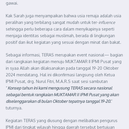
gawai.
Kak Sarah juga menyampaikan bahwa usia remaja adalah usia
peralihan yang terbilang sangat mudah untuk ter-
influence
sehingga perlu beberapa cara dalam menyikapinya seperti
menjaga identitas sebagai muslimah, berada di lingkungan
positif dan ikut kegiatan yang sesuai dengan minat dan bakat.
Sebagai informasi, TERAS merupakan event nasional— bagian
dari rangkaian kegiatan menuju MUKTAMAR II IPMI Pusat yang
in syaa Allah akan dilaksanakan pada tanggal 19-20 Oktober
2024 mendatang. Hal ini dikonfirmasi langsung oleh Ketua
IPMI Pusat, drg. Nurul Fitri, M.A.R.S saat sesi sambutan
“
Konsep tahun ini kami mengusung TERAS secara nasional
sebagai bentuk rangkaian MUKTAMAR II IPMI Pusat yang akan
diselenggarakan di bulan Oktober tepatnya tanggal 19-20.
”
tuturnya.
Kegiatan TERAS yang diusung dengan melibatkan pengurus
IPMI dari tingkat wilayah hingga daerah tersebut bertujuan