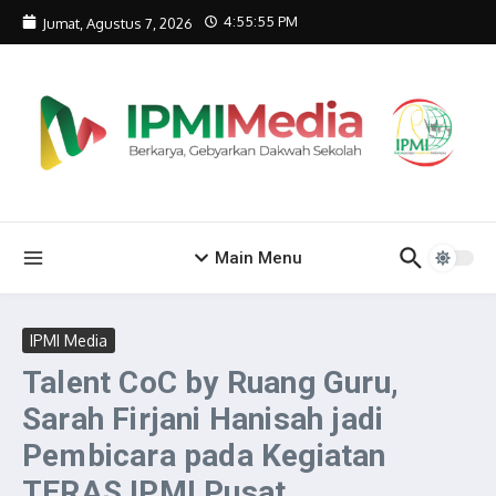
Lewati ke konten
4:55:55 PM
Jumat, Agustus 7, 2026
Main Menu
IPMI Media
Talent CoC by Ruang Guru,
Sarah Firjani Hanisah jadi
Pembicara pada Kegiatan
TERAS IPMI Pusat