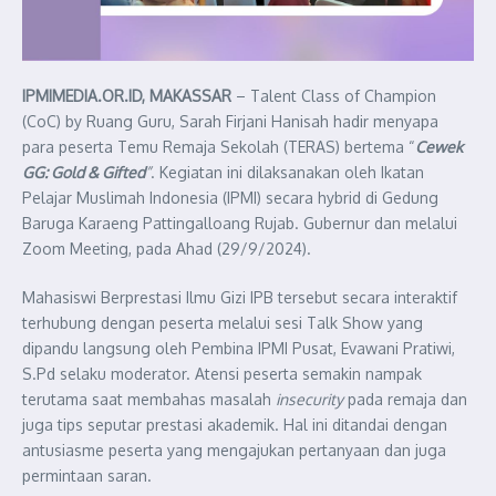
IPMIMEDIA.OR.ID, MAKASSAR
– Talent Class of Champion
(CoC) by Ruang Guru, Sarah Firjani Hanisah hadir menyapa
para peserta Temu Remaja Sekolah (TERAS) bertema “
Cewek
GG: Gold & Gifted
”
. Kegiatan ini dilaksanakan oleh Ikatan
Pelajar Muslimah Indonesia (IPMI) secara hybrid di Gedung
Baruga Karaeng Pattingalloang Rujab. Gubernur dan melalui
Zoom Meeting, pada Ahad (29/9/2024).
Mahasiswi Berprestasi Ilmu Gizi IPB tersebut secara interaktif
terhubung dengan peserta melalui sesi Talk Show yang
dipandu langsung oleh Pembina IPMI Pusat, Evawani Pratiwi,
S.Pd selaku moderator. Atensi peserta semakin nampak
terutama saat membahas masalah
insecurity
pada remaja dan
juga tips seputar prestasi akademik. Hal ini ditandai dengan
antusiasme peserta yang mengajukan pertanyaan dan juga
permintaan saran.