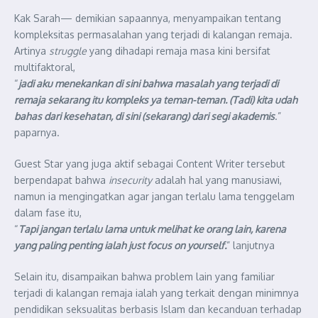
Kak Sarah— demikian sapaannya, menyampaikan tentang
kompleksitas permasalahan yang terjadi di kalangan remaja.
Artinya
struggle
yang dihadapi remaja masa kini bersifat
multifaktoral,
“
jadi aku menekankan di sini bahwa masalah yang terjadi di
remaja sekarang itu kompleks ya teman-teman. (Tadi) kita udah
bahas dari kesehatan, di sini (sekarang) dari segi akademis
.”
paparnya.
Guest Star yang juga aktif sebagai Content Writer tersebut
berpendapat bahwa
insecurity
adalah hal yang manusiawi,
namun ia mengingatkan agar jangan terlalu lama tenggelam
dalam fase itu,
“
Tapi jangan terlalu lama untuk melihat ke orang lain, karena
yang paling penting ialah just focus on yourself.
” lanjutnya
Selain itu, disampaikan bahwa problem lain yang familiar
terjadi di kalangan remaja ialah yang terkait dengan minimnya
pendidikan seksualitas berbasis Islam dan kecanduan terhadap