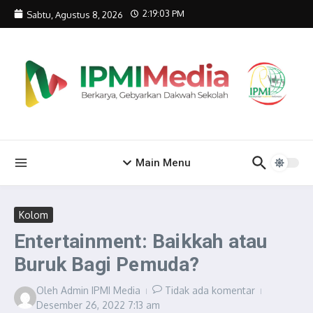
Lewati ke konten
2:19:03 PM
Sabtu, Agustus 8, 2026
Main Menu
Kolom
Entertainment: Baikkah atau
Buruk Bagi Pemuda?
Oleh
Admin IPMI Media
Tidak ada komentar
Desember 26, 2022
7:13 am