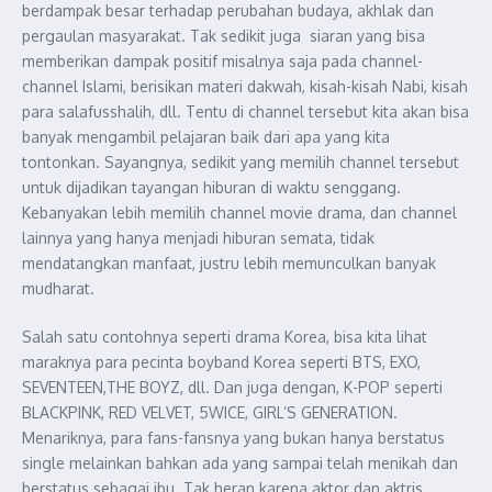
berdampak besar terhadap perubahan budaya, akhlak dan
pergaulan masyarakat. Tak sedikit juga siaran yang bisa
memberikan dampak positif misalnya saja pada channel-
channel Islami, berisikan materi dakwah, kisah-kisah Nabi, kisah
para salafusshalih, dll. Tentu di channel tersebut kita akan bisa
banyak mengambil pelajaran baik dari apa yang kita
tontonkan. Sayangnya, sedikit yang memilih channel tersebut
untuk dijadikan tayangan hiburan di waktu senggang.
Kebanyakan lebih memilih channel movie drama, dan channel
lainnya yang hanya menjadi hiburan semata, tidak
mendatangkan manfaat, justru lebih memunculkan banyak
mudharat.
Salah satu contohnya seperti drama Korea, bisa kita lihat
maraknya para pecinta boyband Korea seperti BTS, EXO,
SEVENTEEN,THE BOYZ, dll. Dan juga dengan, K-POP seperti
BLACKPINK, RED VELVET, 5WICE, GIRL’S GENERATION.
Menariknya, para fans-fansnya yang bukan hanya berstatus
single melainkan bahkan ada yang sampai telah menikah dan
berstatus sebagai ibu. Tak heran karena aktor dan aktris