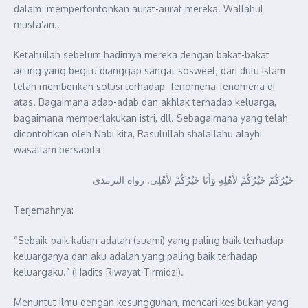
dalam mempertontonkan aurat-aurat mereka. Wallahul
musta’an..
Ketahuilah sebelum hadirnya mereka dengan bakat-bakat
acting yang begitu dianggap sangat sosweet, dari dulu islam
telah memberikan solusi terhadap fenomena-fenomena di
atas. Bagaimana adab-adab dan akhlak terhadap keluarga,
bagaimana memperlakukan istri, dll. Sebagaimana yang telah
dicontohkan oleh Nabi kita, Rasulullah shalallahu alayhi
wasallam bersabda :
خَيْرُكُمْ خَيْرُكُمْ لأَهْلِهِ وَأَنَا خَيْرُكُمْ لأَهْلِى. رواه الترمذى
Terjemahnya:
“Sebaik-baik kalian adalah (suami) yang paling baik terhadap
keluarganya dan aku adalah yang paling baik terhadap
keluargaku.” (Hadits Riwayat Tirmidzi).
Menuntut ilmu dengan kesungguhan, mencari kesibukan yang