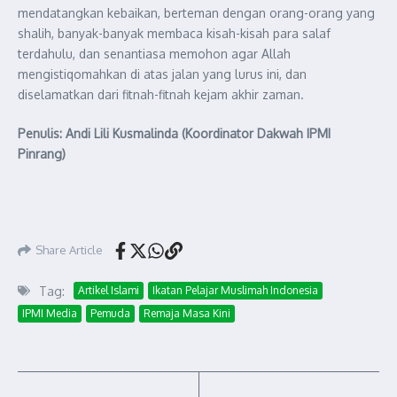
mendatangkan kebaikan, berteman dengan orang-orang yang
shalih, banyak-banyak membaca kisah-kisah para salaf
terdahulu, dan senantiasa memohon agar Allah
mengistiqomahkan di atas jalan yang lurus ini, dan
diselamatkan dari fitnah-fitnah kejam akhir zaman.
Penulis: Andi Lili Kusmalinda (Koordinator Dakwah IPMI
Pinrang)
Share Article
Tag:
Artikel Islami
Ikatan Pelajar Muslimah Indonesia
IPMI Media
Pemuda
Remaja Masa Kini