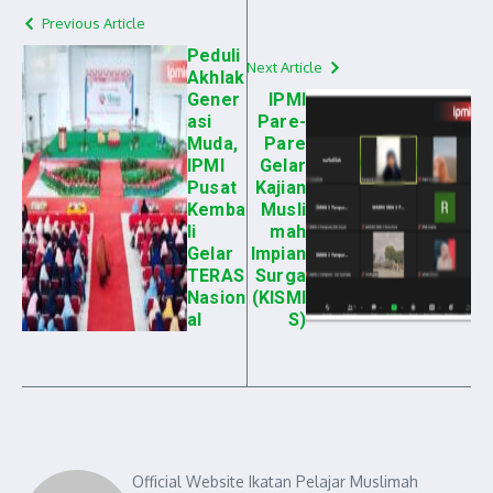
Previous Article
Peduli
Next Article
Akhlak
Gener
IPMI
asi
Pare-
Muda,
Pare
IPMI
Gelar
Pusat
Kajian
Kemba
Musli
li
mah
Gelar
Impian
TERAS
Surga
Nasion
(KISMI
al
S)
Official Website Ikatan Pelajar Muslimah