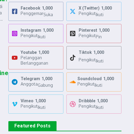
di
Facebook
1,000
X (Twitter)
1,000
a
Penggemar
Pengikut
Suka
Ikuti
..
Instagram
1,000
Pinterest
1,000
Pengikut
Pengikut
Ikuti
Pin
Youtube
1,000
Tiktok
1,000
Pelanggan
Pengikut
Ikuti
Berlangganan
ine
Telegram
1,000
Soundcloud
1,000
Anggota
Pengikut
Gabung
Ikuti
Vimeo
1,000
Dribbble
1,000
Pengikut
Pengikut
Ikuti
Ikuti
Featured Posts