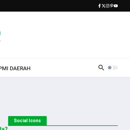
PMI DAERAH
Social Icons
da?