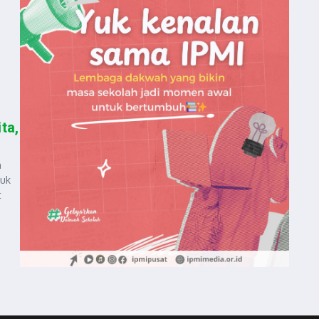
ta,
n
tuk
t