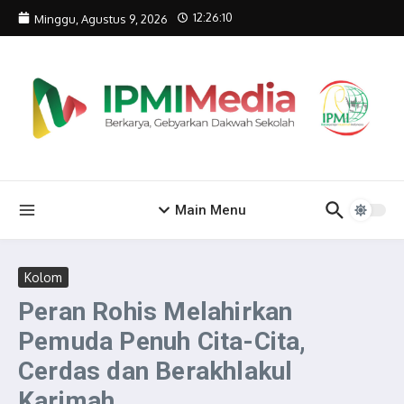
Lewati ke konten
12:26:10
Minggu, Agustus 9, 2026
Main Menu
Kolom
Peran Rohis Melahirkan
Pemuda Penuh Cita-Cita,
Cerdas dan Berakhlakul
Karimah