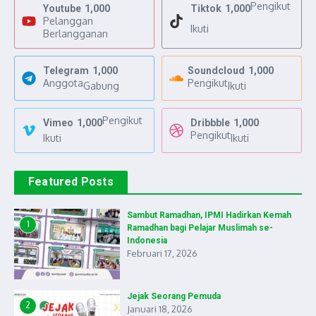
Pengikut
Youtube
1,000
Tiktok
1,000
Pelanggan
Ikuti
Berlangganan
Telegram
1,000
Soundcloud
1,000
Anggota
Pengikut
Gabung
Ikuti
Pengikut
Vimeo
1,000
Dribbble
1,000
Pengikut
Ikuti
Ikuti
Featured Posts
Sambut Ramadhan, IPMI Hadirkan Kemah
1
Ramadhan bagi Pelajar Muslimah se-
Indonesia
Februari 17, 2026
Jejak Seorang Pemuda
2
Januari 18, 2026