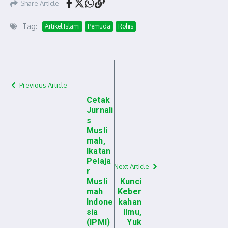
Share Article
Tag:
Artikel Islami
Pemuda
Rohis
Previous Article
Cetak
Jurnali
s
Musli
mah,
Ikatan
Pelaja
Next Article
r
Musli
Kunci
mah
Keber
Indone
kahan
sia
Ilmu,
(IPMI)
Yuk